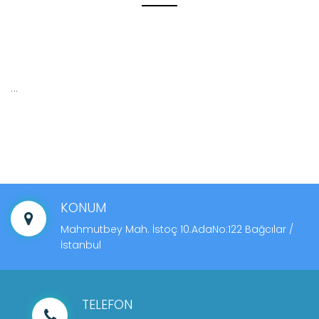
...
KONUM
Mahmutbey Mah. İstoç 10.AdaNo:122 Bağcılar /
İstanbul
TELEFON