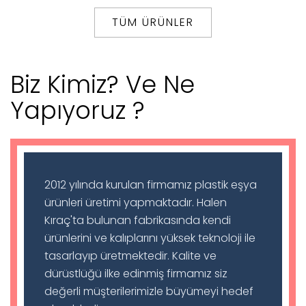
TÜM ÜRÜNLER
Biz Kimiz? Ve Ne
Yapıyoruz ?
2012 yılında kurulan firmamız plastik eşya
ürünleri üretimi yapmaktadır. Halen
Kıraç'ta bulunan fabrikasında kendi
ürünlerini ve kalıplarını yüksek teknoloji ile
tasarlayıp üretmektedir. Kalite ve
dürüstlüğü ilke edinmiş firmamız siz
değerli müşterilerimizle büyümeyi hedef