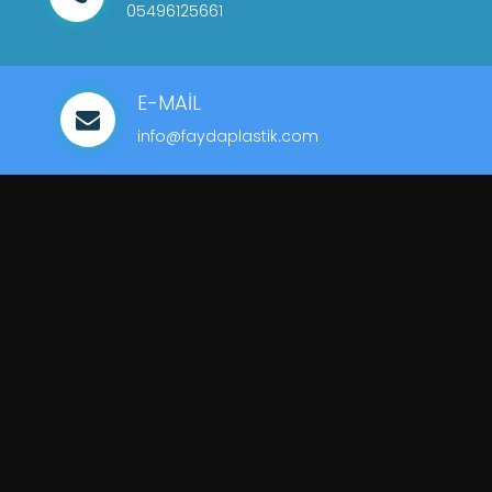
05496125661
E-MAİL
info@faydaplastik.com