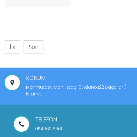
İlk
Son
KONUM
Mahmutbey Mah. İstoç 10.AdaNo:122 Bağcılar /
İstanbul
TELEFON
05496125661